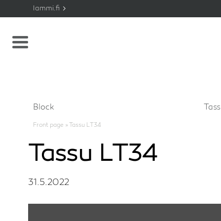
lammi.fi
Block
Tas
Front page
»
Tassu LT34
Tassu LT34
31.5.2022