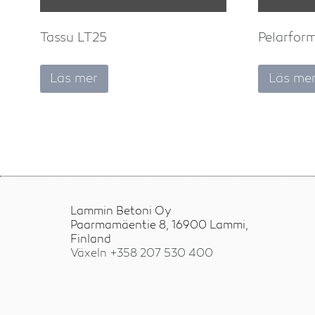
Tassu LT25
Pelarfor
Läs mer
Läs me
Lammin Betoni Oy
Paarmamäentie 8, 16900 Lammi,
Finland
Växeln +358
207 530 400