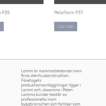
m P39
Pelarform P37
r
Läs mer
Lammi är marknadsledande inom
finsk stenhuskonstruktion.
Företagets
produktionsanläggningar ligger i
Lammi och Jaworzno i Polen.
Lammis kunder består av
professionella inom
byggbranschen och familjer som