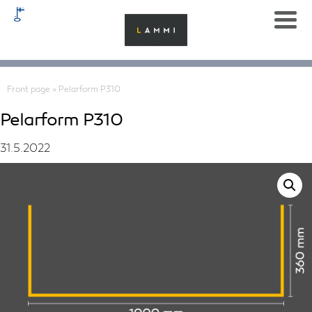
Front page
»
Pelarform P310
Pelarform P310
31.5.2022