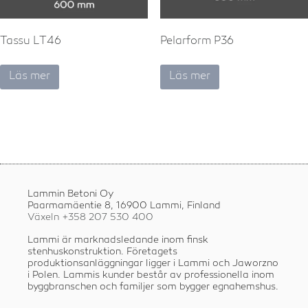
Tassu LT46
Pelarform P36
Läs mer
Läs mer
Lammin Betoni Oy
Paarmamäentie 8, 16900 Lammi, Finland
Växeln +358
207 530 400
Lammi är marknadsledande inom finsk
stenhuskonstruktion. Företagets
produktionsanläggningar ligger i Lammi och Jaworzno
i Polen. Lammis kunder består av professionella inom
byggbranschen och familjer som bygger egnahemshus.