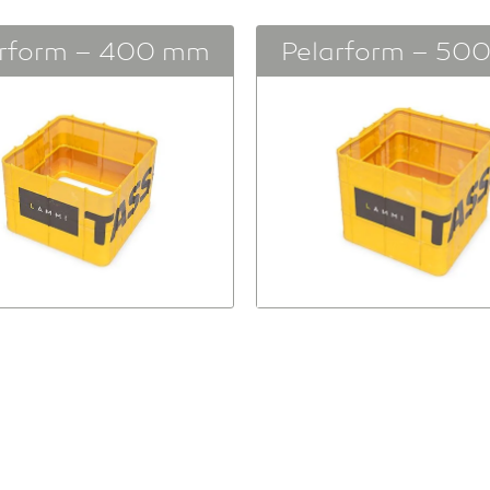
arform – 400 mm
Pelarform – 50