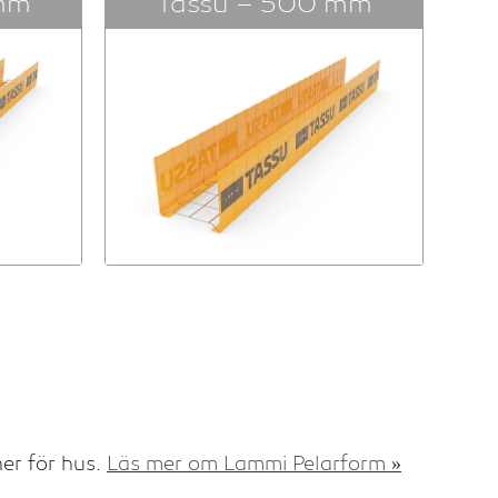
mm
Tassu – 500 mm
ner för hus.
Läs mer om Lammi Pelarform