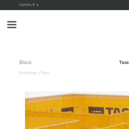
lammi.fi
Block
Tas
Front page
»
Tassu