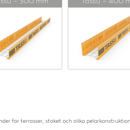
assu – 300 mm
Tassu – 400 
er för terrasser, staket och olika pelarkonstruktio