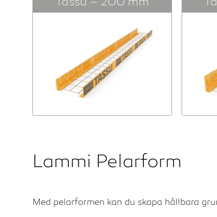
Tassu – 200 mm
T
Lammi Pelarform
Med pelarformen kan du skapa hållbara grund