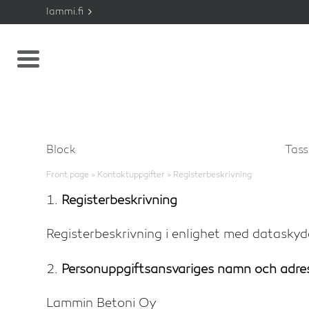
lammi.fi
Block
Tas
Front page
»
Kontaktuppgifter
»
Registerbeskrivning
Registerbeskrivning
Registerbeskrivning i enlighet med datasky
Personuppgiftsansvariges namn och adre
Lammin Betoni Oy