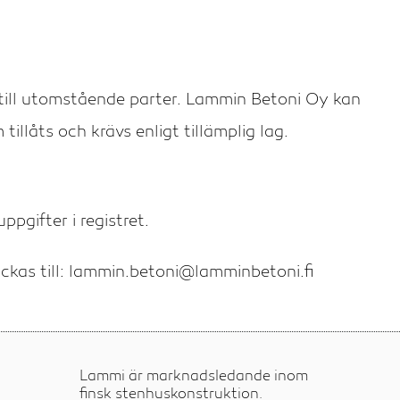
till utomstående parter. Lammin Betoni Oy kan
illåts och krävs enligt tillämplig lag.
ppgifter i registret.
ickas till: lammin.betoni@lamminbetoni.fi
Lammi är marknadsledande inom
finsk stenhuskonstruktion.