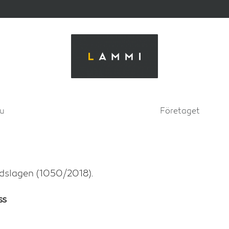
su
Företaget
ddslagen (1050/2018).
ss