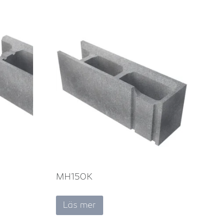
MH150K
Läs mer