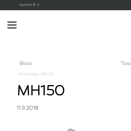
lammi.fi
Block
Tas
Front page
»
MH150
MH150
11.9.2018