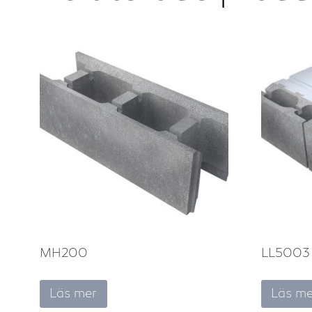
MH200
LL5003
Läs mer
Läs me