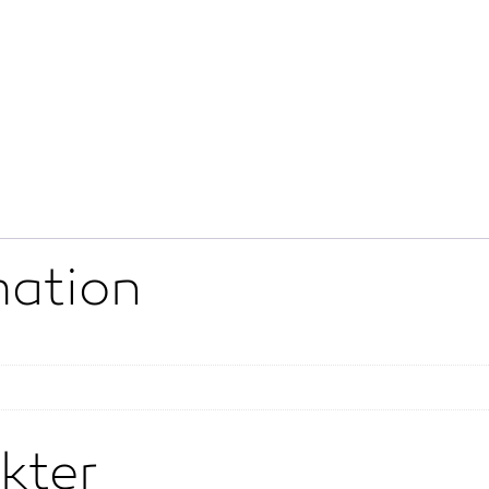
mation
kter