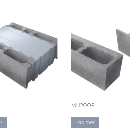
MH200P
r
Läs mer