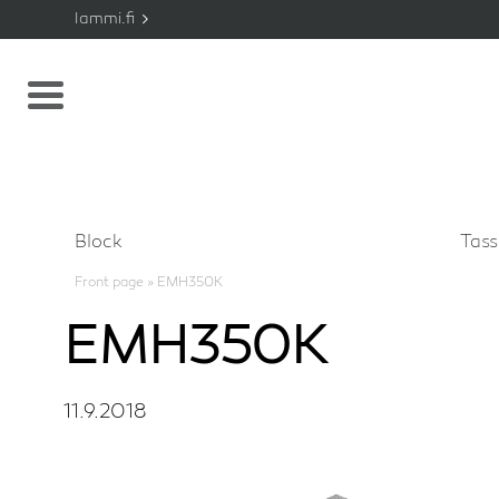
lammi.fi
Block
Tas
Front page
»
EMH350K
EMH350K
11.9.2018