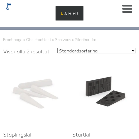
Front page
»
Oheistuotteet
»
Sopivuus
»
Pilariharkko
Visar alla 2 resultat
Staplingskil
Startkil