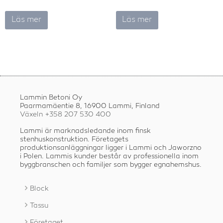
Läs mer
Läs mer
Lammin Betoni Oy
Paarmamäentie 8, 16900 Lammi, Finland
Växeln +358
207 530 400
Lammi är marknadsledande inom finsk
stenhuskonstruktion. Företagets
produktionsanläggningar ligger i Lammi och Jaworzno
i Polen. Lammis kunder består av professionella inom
byggbranschen och familjer som bygger egnahemshus.
Block
Tassu
Företaget