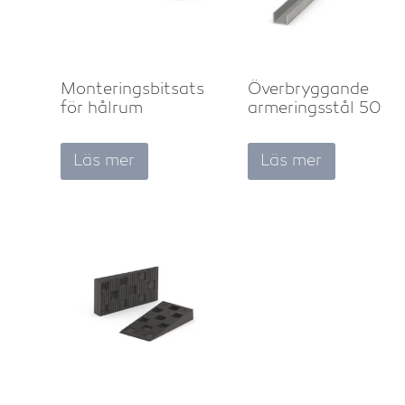
Monteringsbitsats
Överbryggande
för hålrum
armeringsstål 50
Läs mer
Läs mer