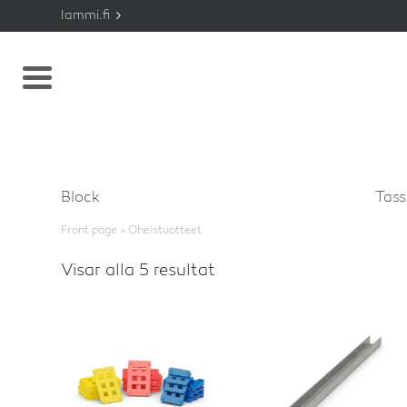
lammi.fi
Block
Tas
Front page
»
Oheistuotteet
Visar alla 5 resultat