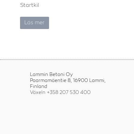
Startkil
Läs mer
Lammin Betoni Oy
Paarmamäentie 8, 16900 Lammi,
Finland
Växeln +358
207 530 400