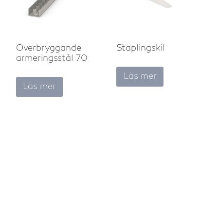
Överbryggande
Staplingskil
armeringsstål 70
Läs mer
Läs mer