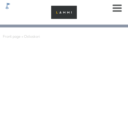
Front page
»
Ostoskori